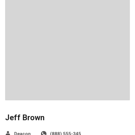
Jeff Brown
Deacon
(888) 555-345