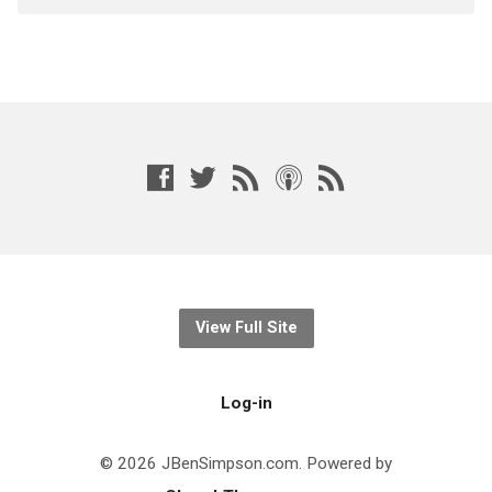
View Full Site
Log-in
© 2026 JBenSimpson.com. Powered by