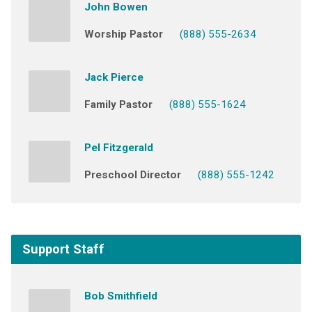
John Bowen
Worship Pastor
(888) 555-2634
Jack Pierce
Family Pastor
(888) 555-1624
Pel Fitzgerald
Preschool Director
(888) 555-1242
Support Staff
Bob Smithfield