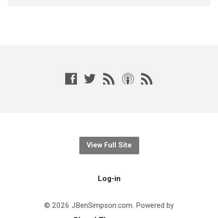
View Full Site
Log-in
© 2026 JBenSimpson.com. Powered by