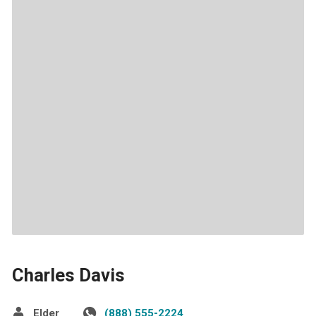
Charles Davis
Elder
(888) 555-2224