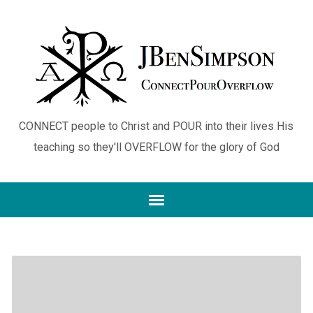
CONNECT people to Christ and POUR into their lives His
teaching so they'll OVERFLOW for the glory of God