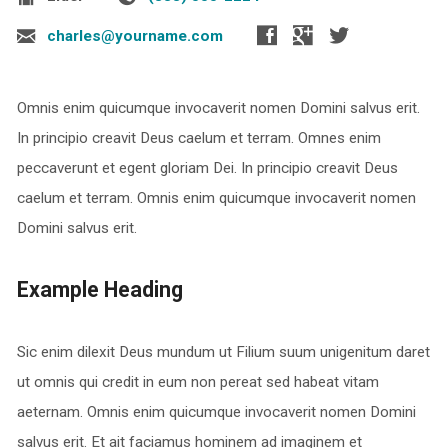
charles@yourname.com
Omnis enim quicumque invocaverit nomen Domini salvus erit.
In principio creavit Deus caelum et terram. Omnes enim
peccaverunt et egent gloriam Dei. In principio creavit Deus
caelum et terram. Omnis enim quicumque invocaverit nomen
Domini salvus erit.
Example Heading
Sic enim dilexit Deus mundum ut Filium suum unigenitum daret
ut omnis qui credit in eum non pereat sed habeat vitam
aeternam. Omnis enim quicumque invocaverit nomen Domini
salvus erit. Et ait faciamus hominem ad imaginem et